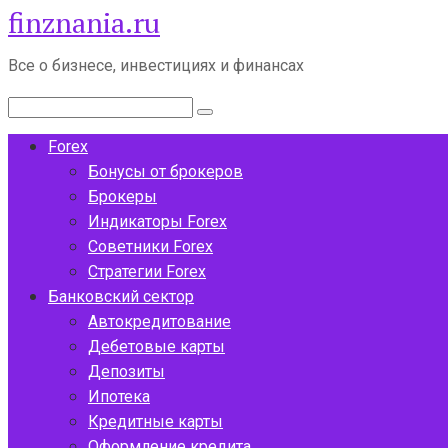
finznania.ru
Перейти
к
контенту
Все о бизнесе, инвестициях и финансах
Поиск:
Forex
Бонусы от брокеров
Брокеры
Индикаторы Forex
Советники Forex
Стратегии Forex
Банковский сектор
Автокредитование
Дебетовые карты
Депозиты
Ипотека
Кредитные карты
Оформление кредита