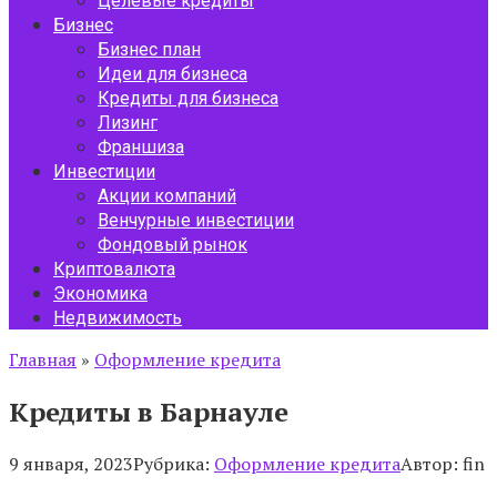
Целевые кредиты
Бизнес
Бизнес план
Идеи для бизнеса
Кредиты для бизнеса
Лизинг
Франшиза
Инвестиции
Акции компаний
Венчурные инвестиции
Фондовый рынок
Криптовалюта
Экономика
Недвижимость
Главная
»
Оформление кредита
Кредиты в Барнауле
9 января, 2023
Рубрика:
Оформление кредита
Автор:
fin