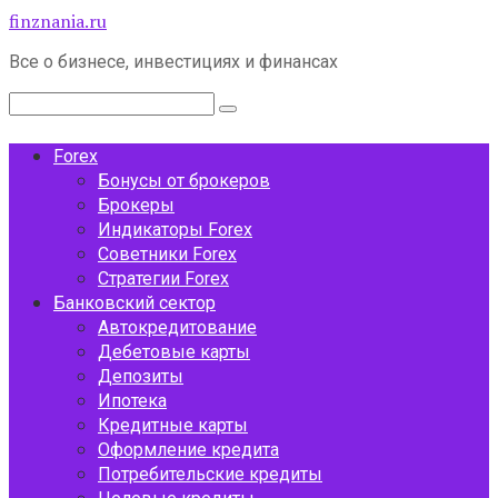
Перейти
finznania.ru
к
Все о бизнесе, инвестициях и финансах
контенту
Поиск:
Forex
Бонусы от брокеров
Брокеры
Индикаторы Forex
Советники Forex
Стратегии Forex
Банковский сектор
Автокредитование
Дебетовые карты
Депозиты
Ипотека
Кредитные карты
Оформление кредита
Потребительские кредиты