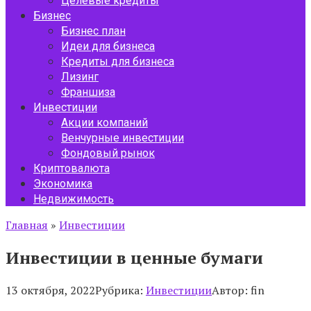
Целевые кредиты
Бизнес
Бизнес план
Идеи для бизнеса
Кредиты для бизнеса
Лизинг
Франшиза
Инвестиции
Акции компаний
Венчурные инвестиции
Фондовый рынок
Криптовалюта
Экономика
Недвижимость
Главная
»
Инвестиции
Инвестиции в ценные бумаги
13 октября, 2022
Рубрика:
Инвестиции
Автор:
fin