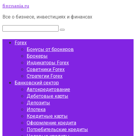
Перейти
finznania.ru
к
Все о бизнесе, инвестициях и финансах
контенту
Поиск:
Forex
Бонусы от брокеров
Брокеры
Индикаторы Forex
Советники Forex
Стратегии Forex
Банковский сектор
Автокредитование
Дебетовые карты
Депозиты
Ипотека
Кредитные карты
Оформление кредита
Потребительские кредиты