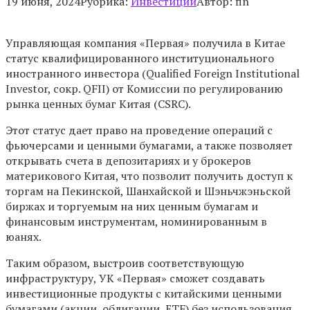
19 июня, 2024
Рубрика:
Инвестиции
Автор:
fin
Управляющая компания «Первая» получила в Китае
статус квалифицированного институционального
иностранного инвестора (Qualified Foreign Institutional
Investor, сокр. QFII) от Комиссии по регулированию
рынка ценных бумаг Китая (CSRC).
Этот статус дает право на проведение операций с
фьючерсами и ценными бумагами, а также позволяет
открывать счета в депозитариях и у брокеров
материкового Китая, что позволит получить доступ к
торгам на Пекинской, Шанхайской и Шэньчжэньской
биржах и торгуемым на них ценным бумагам и
финансовым инструментам, номинированным в
юанях.
Таким образом, выстроив соответствующую
инфраструктуру, УК «Первая» сможет создавать
инвестиционные продукты с китайскими ценными
бумагами (акции, облигации, ETF) без использования