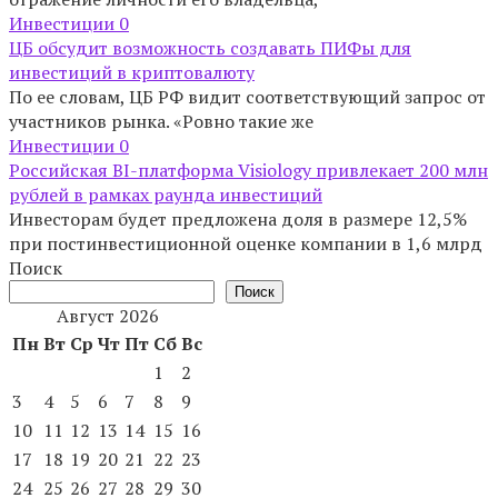
Инвестиции
0
ЦБ обсудит возможность создавать ПИФы для
инвестиций в криптовалюту
По ее словам, ЦБ РФ видит соответствующий запрос от
участников рынка. «Ровно такие же
Инвестиции
0
Российская BI-платформа Visiology привлекает 200 млн
рублей в рамках раунда инвестиций
Инвесторам будет предложена доля в размере 12,5%
при постинвестиционной оценке компании в 1,6 млрд
Поиск
Поиск
Август 2026
Пн
Вт
Ср
Чт
Пт
Сб
Вс
1
2
3
4
5
6
7
8
9
10
11
12
13
14
15
16
17
18
19
20
21
22
23
24
25
26
27
28
29
30