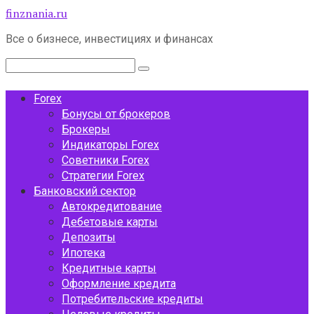
Перейти
finznania.ru
к
Все о бизнесе, инвестициях и финансах
контенту
Поиск:
Forex
Бонусы от брокеров
Брокеры
Индикаторы Forex
Советники Forex
Стратегии Forex
Банковский сектор
Автокредитование
Дебетовые карты
Депозиты
Ипотека
Кредитные карты
Оформление кредита
Потребительские кредиты