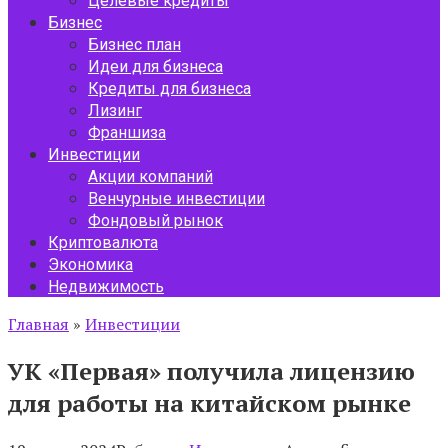
Целевые кредиты
Бизнес
Бизнес план
Идеи для бизнеса
Кредиты для бизнеса
Лизинг
Франшиза
Инвестиции
Акции компаний
Венчурные инвестиции
Фондовый рынок
Криптовалюта
Экономика
Недвижимость
Главная
»
Инвестиции
УК «Первая» получила лицензию
для работы на китайском рынке