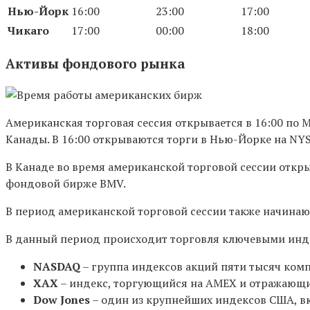
Нью-Йорк
16:00
23:00
17:00
Чикаго
17:00
00:00
18:00
Активы фондового рынка
Американская торговая сессия открывается в 16:00 по М
Канады. В 16:00 открываются торги в Нью-Йорке на NYS
В Канаде во время американской торговой сессии откры
фондовой бирже BMV.
В период американской торговой сессии также начинают
В данный период происходит торговля ключевыми инд
NASDAQ
– группа индексов акций пяти тысяч ком
ХАХ
– индекс, торгующийся на AMEX и отражающи
Dow Jones
– один из крупнейших индексов США, в