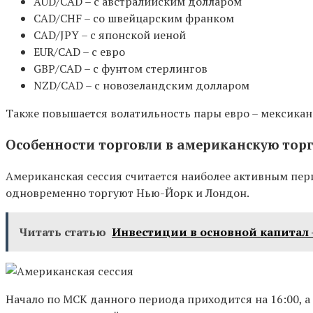
AUD/CAD – с австралийским долларом
CAD/CHF – со швейцарским франком
CAD/JPY – с японской иеной
EUR/CAD – с евро
GBP/CAD – с фунтом стерлингов
NZD/CAD – с новозеландским долларом
Также повышается волатильность пары евро – мексикан
Особенности торговли в американскую торг
Американская сессия считается наиболее активным пер
одновременно торгуют Нью-Йорк и Лондон.
Читать статью
Инвестиции в основной капитал - 
Начало по МСК данного периода приходится на 16:00, а