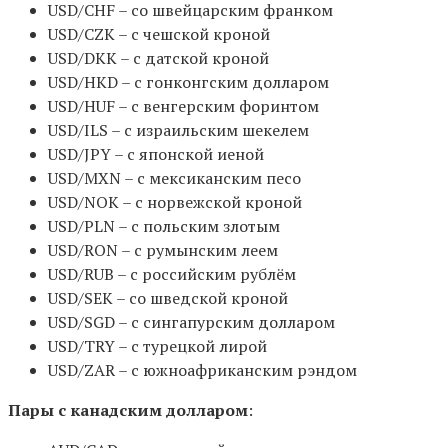
USD/CHF – со швейцарским франком
USD/CZK – с чешской кроной
USD/DKK – с датской кроной
USD/HKD – с гонконгским долларом
USD/HUF – с венгерским форинтом
USD/ILS – с израильским шекелем
USD/JPY – с японской иеной
USD/MXN – с мексиканским песо
USD/NOK – с норвежской кроной
USD/PLN – с польским злотым
USD/RON – с румынским леем
USD/RUB – с российским рублём
USD/SEK – со шведской кроной
USD/SGD – с сингапурским долларом
USD/TRY – с турецкой лирой
USD/ZAR – с южноафриканским рэндом
Пары с канадским долларом
: