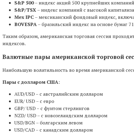
S&P 500
– индекс акций 500 крупнейших компаний
S&P/TSX
– индекс компаний с высокой капитализа
Mex IPC
– мексиканский фондовый индекс, включа
BOVESPA
– бразильский индекс на основе бумаг 7
Таким образом, американская торговая сессия проходи
индексов.
Валютные пары американской торговой сес
Наибольшую волатильность во время американской сесс
Пары с долларом США
:
AUD/USD – с австралийским долларом
EUR/ USD – с евро
GBP/ USD – с фунтом стерлингов
NZD/ USD – с новозеландским долларом
USD/BGN – болгарским левом
USD/CAD – с канадским долларом