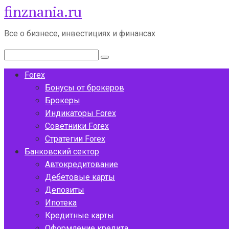
finznania.ru
Перейти
к
контенту
Все о бизнесе, инвестициях и финансах
Поиск:
Forex
Бонусы от брокеров
Брокеры
Индикаторы Forex
Советники Forex
Стратегии Forex
Банковский сектор
Автокредитование
Дебетовые карты
Депозиты
Ипотека
Кредитные карты
Оформление кредита