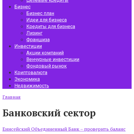
Целевые кредиты
Бизнес
Бизнес план
Идеи для бизнеса
Кредиты для бизнеса
Лизинг
Франшиза
Инвестиции
Акции компаний
Венчурные инвестиции
Фондовый рынок
Криптовалюта
Экономика
Недвижимость
Главная
Банковский сектор
Енисейский Объединенный Банк – проверить баланс