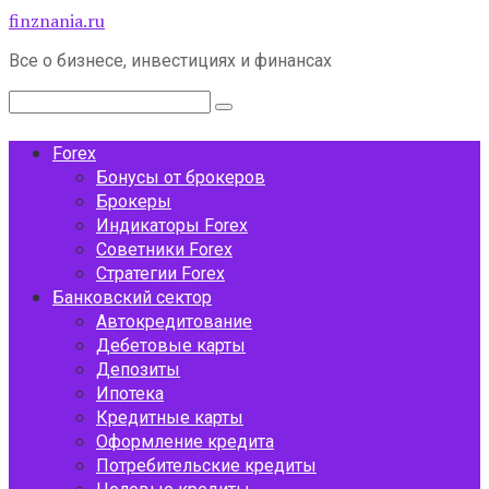
Перейти
finznania.ru
к
Все о бизнесе, инвестициях и финансах
контенту
Поиск:
Forex
Бонусы от брокеров
Брокеры
Индикаторы Forex
Советники Forex
Стратегии Forex
Банковский сектор
Автокредитование
Дебетовые карты
Депозиты
Ипотека
Кредитные карты
Оформление кредита
Потребительские кредиты