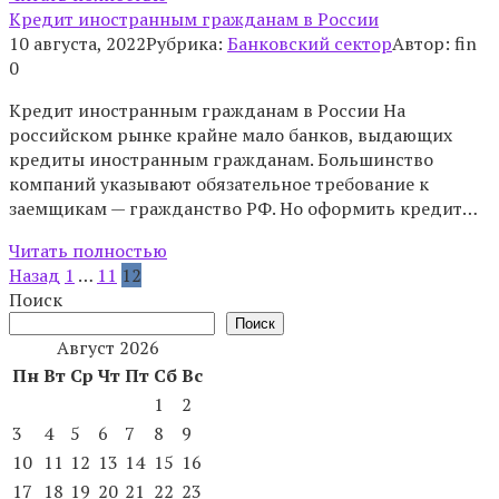
Кредит иностранным гражданам в России
10 августа, 2022
Рубрика:
Банковский сектор
Автор:
fin
0
Кредит иностранным гражданам в России На
российском рынке крайне мало банков, выдающих
кредиты иностранным гражданам. Большинство
компаний указывают обязательное требование к
заемщикам — гражданство РФ. Но оформить кредит…
Читать полностью
Пагинация
Назад
1
…
11
12
записей
Поиск
Поиск
Август 2026
Пн
Вт
Ср
Чт
Пт
Сб
Вс
1
2
3
4
5
6
7
8
9
10
11
12
13
14
15
16
17
18
19
20
21
22
23