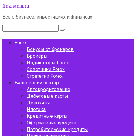
Перейти
finznania.ru
к
Все о бизнесе, инвестициях и финансах
контенту
Поиск:
Forex
Бонусы от брокеров
Брокеры
Индикаторы Forex
Советники Forex
Стратегии Forex
Банковский сектор
Автокредитование
Дебетовые карты
Депозиты
Ипотека
Кредитные карты
Оформление кредита
Потребительские кредиты