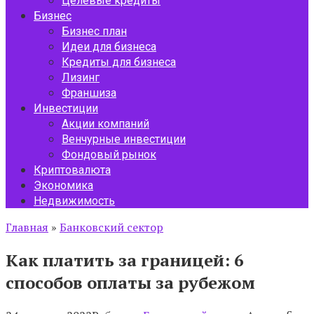
Целевые кредиты
Бизнес
Бизнес план
Идеи для бизнеса
Кредиты для бизнеса
Лизинг
Франшиза
Инвестиции
Акции компаний
Венчурные инвестиции
Фондовый рынок
Криптовалюта
Экономика
Недвижимость
Главная
»
Банковский сектор
Как платить за границей: 6
способов оплаты за рубежом