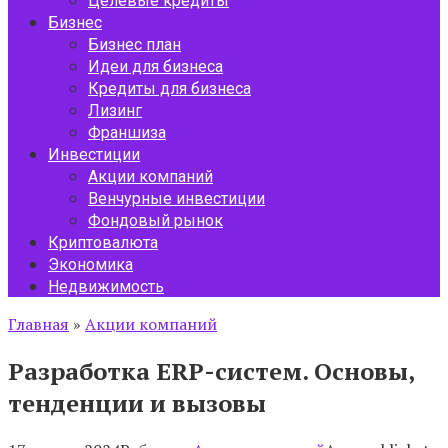
Целевые кредиты
Бизнес
Бизнес план
Идеи для бизнеса
Кредиты для бизнеса
Лизинг
Франшиза
Инвестиции
Акции компаний
Венчурные инвестиции
Фондовый рынок
Криптовалюта
Экономика
Недвижимость
Главная
»
Акции компаний
Разработка ERP-систем. Основы,
тенденции и вызовы