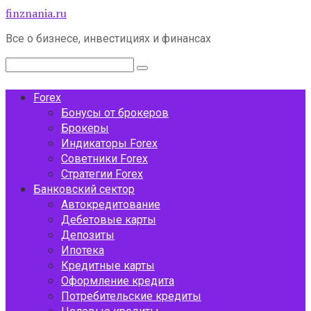
Перейти
finznania.ru
к
Все о бизнесе, инвестициях и финансах
контенту
Поиск:
Forex
Бонусы от брокеров
Брокеры
Индикаторы Forex
Советники Forex
Стратегии Forex
Банковский сектор
Автокредитование
Дебетовые карты
Депозиты
Ипотека
Кредитные карты
Оформление кредита
Потребительские кредиты