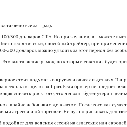
ставлено все за 1 раз).
 100/300 долларов США. Но при желании, вы можете выст
 Чисто теоретически, способный трейдер, при применени
 400-500 долларов можно удвоить за этот период без особ
Это выставление рамок, по которым советник будет орие
аверное стоит подумать о других нюансах и деталях. Нап
несколько сделок за 1 раз. Если брокер не предоставляе
щая снизить риск того, что депозит будет утерян целико
нно с крайне небольшим депозитом. После того как сумее
иями агрессивной торговли. Не нужно рисковать депозито
 подойдет для ведения сессий на азиатских или европей