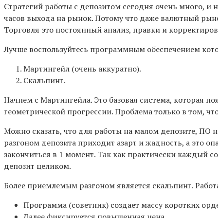
Стратегий работы с депозитом сегодня очень много, и н
часов выхода на рынок. Потому что даже валютный рыно
Торговля это постоянный анализ, правки и корректиров
Лучше воспользуйтесь программным обеспечением кото
Мартингейл (очень аккуратно).
Скальпинг.
Начнем с Мартингейла. Это базовая система, которая по
геометрической прогрессии. Проблема только в том, что
Можно сказать, что для работы на малом депозите, ПО 
разгоном депозита приходит азарт и жадность, а это о
закончиться в 1 момент. Так как практически каждый с
депозит целиком.
Более приемлемым разгоном является скальпинг. Работа
Программа (советник) создает массу коротких орд
Далее фиксируется повышенная цена.