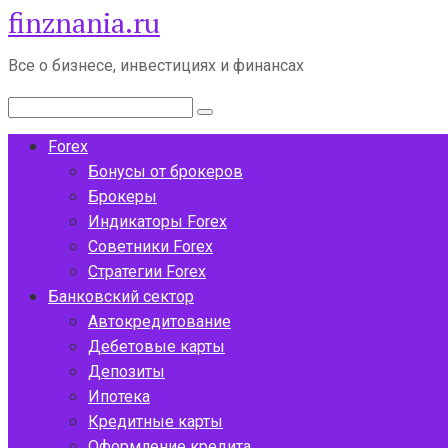
finznania.ru
Перейти
к
контенту
Все о бизнесе, инвестициях и финансах
Поиск:
Forex
Бонусы от брокеров
Брокеры
Индикаторы Forex
Советники Forex
Стратегии Forex
Банковский сектор
Автокредитование
Дебетовые карты
Депозиты
Ипотека
Кредитные карты
Оформление кредита