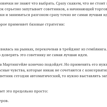
овички не знают что выбрать. Сразу скажем, что не сто
к серьезно запутывает советников, а начинающий торгове
ки и заниматься разгоном сразу точно не самая лучшая и
рое применяет базовые стратегии:
явилась на рынках, перекочевав в трейдинг из гемблинга
 доверять это советнику не самая лучшая идея.
на Мартингейле конечно подойдет. Но применять его нужн
пасные чувства, которые никак не сочетаются с консерва
оветник сегодня автоматический, то нужно выставлять за
ет это предельно просто:
еров.