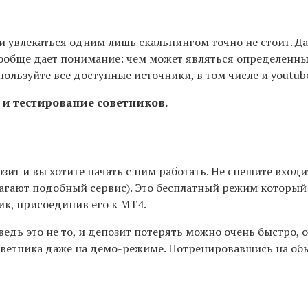
 увлекаться одним лишь скальпингом точно не стоит. Да
вообще дает понимание: чем может являться определенный
пользуйте все доступные источники, в том числе и youtube
 и тестирование советников.
зит и вы хотите начать с ним работать. Не спешите входи
гают подобный сервис). Это бесплатный режим который п
ик, присоединив его к МТ4.
ведь это не то, и депозит потерять можно очень быстро,
советника даже на демо-режиме. Потренировавшись на об