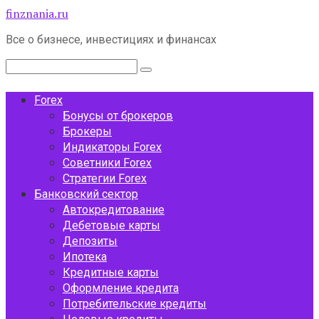
Перейти
finznania.ru
к
Все о бизнесе, инвестициях и финансах
контенту
Поиск:
Forex
Бонусы от брокеров
Брокеры
Индикаторы Forex
Советники Forex
Стратегии Forex
Банковский сектор
Автокредитование
Дебетовые карты
Депозиты
Ипотека
Кредитные карты
Оформление кредита
Потребительские кредиты