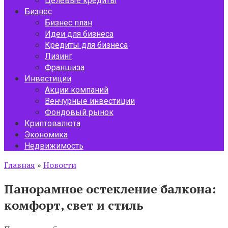
Целевые кредиты
Бизнес
Бизнес план
Идеи для бизнеса
Кредиты для бизнеса
Лизинг
Франшиза
Инвестиции
Акции компаний
Венчурные инвестиции
Фондовый рынок
Криптовалюта
Экономика
Недвижимость
Главная
»
Новости
Панорамное остекление балкона:
комфорт, свет и стиль