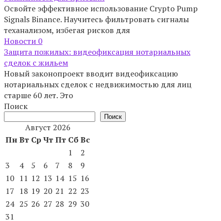
Освойте эффективное использование Crypto Pump
Signals Binance. Научитесь фильтровать сигналы
теханализом, избегая рисков для
Новости
0
Защита пожилых: видеофиксация нотариальных
сделок с жильем
Новый законопроект вводит видеофиксацию
нотариальных сделок с недвижимостью для лиц
старше 60 лет. Это
Поиск
Поиск
Август 2026
Пн
Вт
Ср
Чт
Пт
Сб
Вс
1
2
3
4
5
6
7
8
9
10
11
12
13
14
15
16
17
18
19
20
21
22
23
24
25
26
27
28
29
30
31