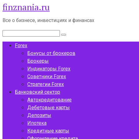
finznania.ru
Перейти
к
контенту
Все о бизнесе, инвестициях и финансах
Поиск:
Forex
Бонусы от брокеров
Брокеры
Индикаторы Forex
Советники Forex
Стратегии Forex
Банковский сектор
Автокредитование
Дебетовые карты
Депозиты
Ипотека
Кредитные карты
Оформление кредита