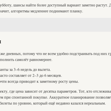
субботу, шансы найти более доступный вариант заметно растут.
значит, алгоритмы медленнее поднимают планку.
и
же дневных, потому что не всем удобно подстраивать под них г
полнить самолёт равномернее.
нты за 3–6 недель до вылета.
сто составляет от 2–3 до 6 месяцев.
очти всегда приводит к заметному росту цены.
екту, где цена зависит от десятка параметров. Тот, кто отслежив
ем при спонтанной покупке. Аккуратное планирование позволяе
билеты по уровню, который ещё недавно казался нереальным.