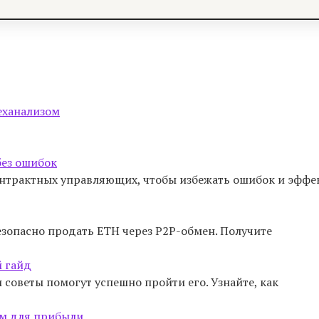
теханализом
без ошибок
онтрактных управляющих, чтобы избежать ошибок и эффе
езопасно продать ETH через P2P-обмен. Получите
й гайд
 советы помогут успешно пройти его. Узнайте, как
зом для прибыли