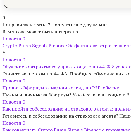
0
Понравилась статья? Поделиться с друзьями:
Вам также может быть интересно
Новости
0
Crypto Pump Signals Binance: Эффективная стратегия с 
У
Новости
0
Обучение контрактного управляющего по 44-ФЗ: успех 
Станьте экспертом по 44-ФЗ! Пройдите обучение для к
Новости
0
Продать Эфириум за наличные: гид по P2P-обмену
Нужны наличные за Эфириум? Узнайте, как выгодно и б
Новости
0
Как пройти собеседование на страхового агента: полны
Готовитесь к собеседованию на страхового агента? Наши
Новости
0
Как совмещать Crypto Pump Signals Binance с теханали