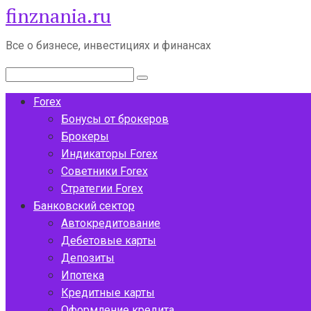
finznania.ru
Перейти
к
контенту
Все о бизнесе, инвестициях и финансах
Поиск:
Forex
Бонусы от брокеров
Брокеры
Индикаторы Forex
Советники Forex
Стратегии Forex
Банковский сектор
Автокредитование
Дебетовые карты
Депозиты
Ипотека
Кредитные карты
Оформление кредита