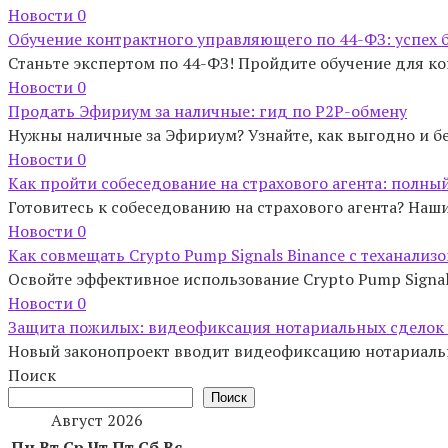
Новости
0
Обучение контрактного управляющего по 44-ФЗ: успех 
Станьте экспертом по 44-ФЗ! Пройдите обучение для к
Новости
0
Продать Эфириум за наличные: гид по P2P-обмену
Нужны наличные за Эфириум? Узнайте, как выгодно и б
Новости
0
Как пройти собеседование на страхового агента: полны
Готовитесь к собеседованию на страхового агента? Наши
Новости
0
Как совмещать Crypto Pump Signals Binance с теханали
Освойте эффективное использование Crypto Pump Signal
Новости
0
Защита пожилых: видеофиксация нотариальных сделок
Новый законопроект вводит видеофиксацию нотариальн
Поиск
Поиск
Август 2026
Пн
Вт
Ср
Чт
Пт
Сб
Вс