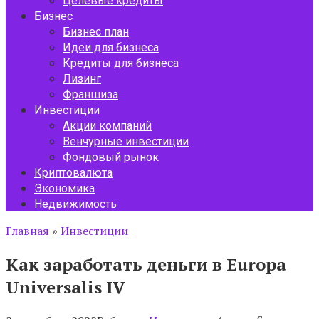
Целевые кредиты
Бизнес
Бизнес план
Идеи для бизнеса
Кредиты для бизнеса
Лизинг
Франшиза
Инвестиции
Акции компаний
Венчурные инвестиции
Фондовый рынок
Криптовалюта
Экономика
Недвижимость
Главная
»
Инвестиции
Как заработать деньги в Europa
Universalis IV