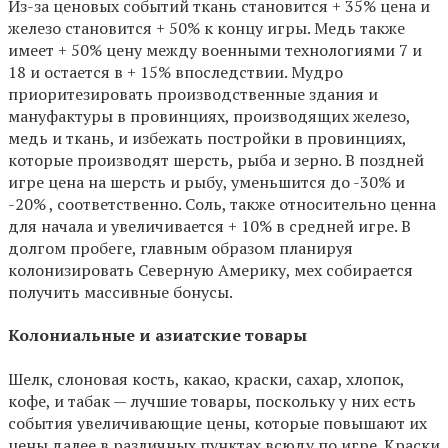
Из-за ценовых событий ткань становится + 35% цена и
железо становится + 50% к концу игры. Медь также
имеет + 50% цену между военными технологиями 7 и
18 и остается в + 15% впоследствии. Мудро
приоритезировать производственные здания и
мануфактуры в провинциях, производящих железо,
медь и ткань, и избежать постройки в провинциях,
которые производят шерсть, рыба и зерно. В поздней
игре цена на шерсть и рыбу, уменьшится до -30% и
-20% , соответственно. Соль, также относительно ценна
для начала и увеличивается + 10% в средней игре. В
долгом пробеге, главным образом планируя
колонизировать Северную Америку, мех собирается
получить массивные бонусы.
Колониальные и азиатские товары
Шелк, слоновая кость, какао, краски, сахар, хлопок,
кофе, и табак — лучшие товары, поскольку у них есть
события увеличивающие цены, которые повышают их
цены далее в различных пунктах всюду по игре. Краски