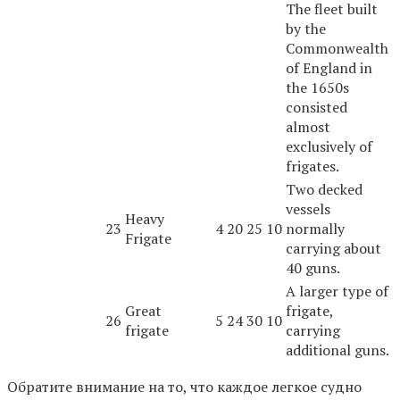
The fleet built
by the
Commonwealth
of England in
the 1650s
consisted
almost
exclusively of
frigates.
Two decked
vessels
Heavy
23
4
20
25
10
normally
Frigate
carrying about
40 guns.
A larger type of
Great
frigate,
26
5
24
30
10
frigate
carrying
additional guns.
Обратите внимание на то, что каждое легкое судно