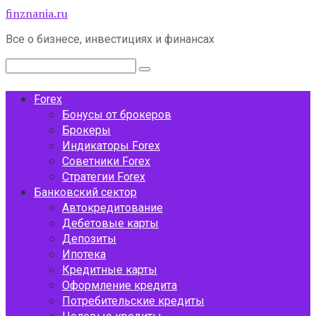
Перейти
finznania.ru
к
Все о бизнесе, инвестициях и финансах
контенту
Поиск:
Forex
Бонусы от брокеров
Брокеры
Индикаторы Forex
Советники Forex
Стратегии Forex
Банковский сектор
Автокредитование
Дебетовые карты
Депозиты
Ипотека
Кредитные карты
Оформление кредита
Потребительские кредиты