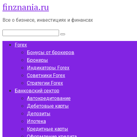
finznania.ru
Перейти
к
контенту
Все о бизнесе, инвестициях и финансах
Поиск:
Forex
Бонусы от брокеров
Брокеры
Индикаторы Forex
Советники Forex
Стратегии Forex
Банковский сектор
Автокредитование
Дебетовые карты
Депозиты
Ипотека
Кредитные карты
Оформление кредита