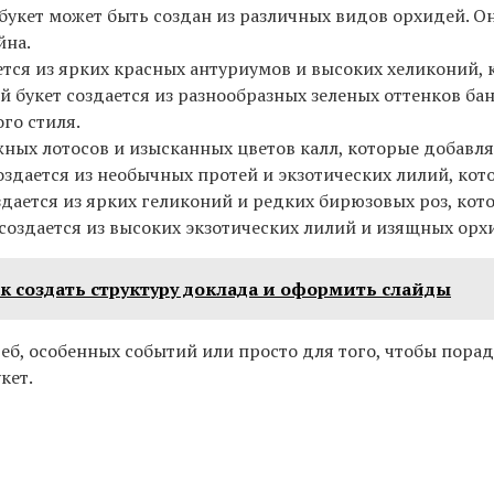
 букет может быть создан из различных видов орхидей. О
йна.
ается из ярких красных антуриумов и высоких хеликоний,
ий букет создается из разнообразных зеленых оттенков ба
го стиля.
нежных лотосов и изысканных цветов калл, которые добавл
 создается из необычных протей и экзотических лилий, к
оздается из ярких геликоний и редких бирюзовых роз, ко
т создается из высоких экзотических лилий и изящных ор
ак создать структуру доклада и оформить слайды
еб, особенных событий или просто для того, чтобы пора
кет.