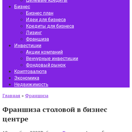
Целевые кредиты
Бизнес
Бизнес план
Идеи для бизнеса
Кредиты для бизнеса
Лизинг
Франшиза
Инвестиции
Акции компаний
Венчурные инвестиции
Фондовый рынок
Криптовалюта
Экономика
Недвижимость
Главная
»
Франшиза
Франшиза столовой в бизнес
центре