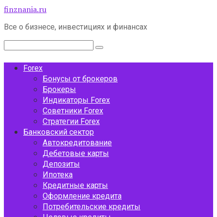
Перейти
finznania.ru
к
Все о бизнесе, инвестициях и финансах
контенту
Поиск:
Forex
Бонусы от брокеров
Брокеры
Индикаторы Forex
Советники Forex
Стратегии Forex
Банковский сектор
Автокредитование
Дебетовые карты
Депозиты
Ипотека
Кредитные карты
Оформление кредита
Потребительские кредиты