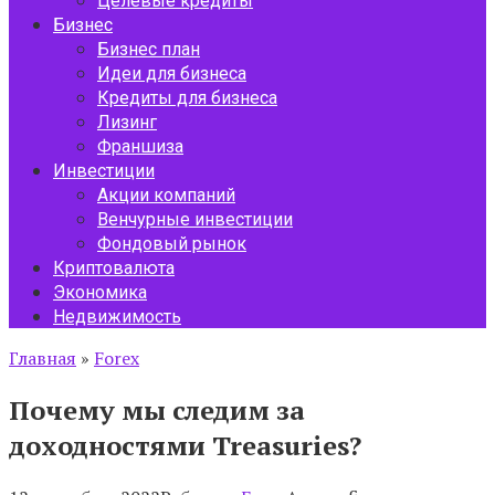
Целевые кредиты
Бизнес
Бизнес план
Идеи для бизнеса
Кредиты для бизнеса
Лизинг
Франшиза
Инвестиции
Акции компаний
Венчурные инвестиции
Фондовый рынок
Криптовалюта
Экономика
Недвижимость
Главная
»
Forex
Почему мы следим за
доходностями Treasuries?