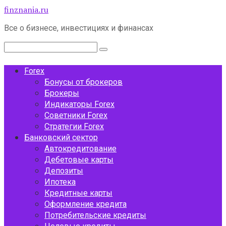
Перейти
finznania.ru
к
Все о бизнесе, инвестициях и финансах
контенту
Поиск:
Forex
Бонусы от брокеров
Брокеры
Индикаторы Forex
Советники Forex
Стратегии Forex
Банковский сектор
Автокредитование
Дебетовые карты
Депозиты
Ипотека
Кредитные карты
Оформление кредита
Потребительские кредиты