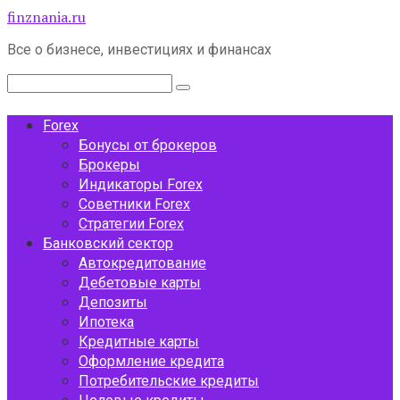
Перейти
finznania.ru
к
Все о бизнесе, инвестициях и финансах
контенту
Поиск:
Forex
Бонусы от брокеров
Брокеры
Индикаторы Forex
Советники Forex
Стратегии Forex
Банковский сектор
Автокредитование
Дебетовые карты
Депозиты
Ипотека
Кредитные карты
Оформление кредита
Потребительские кредиты