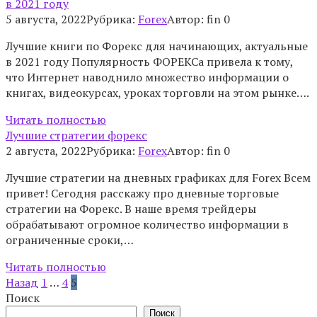
в 2021 году
5 августа, 2022
Рубрика:
Forex
Автор:
fin
0
Лучшие книги по Форекс для начинающих, актуальные
в 2021 году Популярность ФОРЕКСа привела к тому,
что Интернет наводнило множество информации о
книгах, видеокурсах, уроках торговли на этом рынке….
Читать полностью
Лучшие стратегии форекс
2 августа, 2022
Рубрика:
Forex
Автор:
fin
0
Лучшие стратегии на дневных графиках для Forex Всем
привет! Сегодня расскажу про дневные торговые
стратегии на Форекс. В наше время трейдеры
обрабатывают огромное количество информации в
ограниченные сроки,…
Читать полностью
Пагинация
Назад
1
…
4
5
записей
Поиск
Поиск