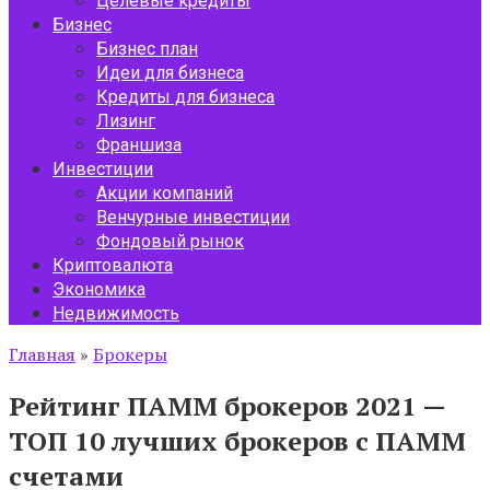
Целевые кредиты
Бизнес
Бизнес план
Идеи для бизнеса
Кредиты для бизнеса
Лизинг
Франшиза
Инвестиции
Акции компаний
Венчурные инвестиции
Фондовый рынок
Криптовалюта
Экономика
Недвижимость
Главная
»
Брокеры
Рейтинг ПАММ брокеров 2021 —
ТОП 10 лучших брокеров с ПАММ
счетами