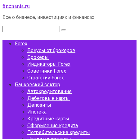
Перейти
finznania.ru
к
Все о бизнесе, инвестициях и финансах
контенту
Поиск:
Forex
Бонусы от брокеров
Брокеры
Индикаторы Forex
Советники Forex
Стратегии Forex
Банковский сектор
Автокредитование
Дебетовые карты
Депозиты
Ипотека
Кредитные карты
Оформление кредита
Потребительские кредиты