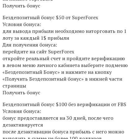
Получить бонус
Бездепозитный бонус $50 от SuperForex
Условия бонуса:
для вывода прибыли необходимо наторговать по 1
лоту за каждый 1$ прибыли
Для получения бонуса:
перейдите на сайт SuperForex
откройте реальный счет и пройдите верификацию
в левом меню личного кабинета выберите подменю
«Бездепозитный Бонус» и нажмите на кнопку
«Получить Бездепозитный бонус» в нижней части
страницы
Получить бонус
Бездепозитный бонус $100 без верификации от FBS
Условия бонуса:
бонус предоставляется на 30 дней, после чего
дезактивируется
после дезактивации бонуса прибыль с него можно
выводить в сумме не более 100 долларов