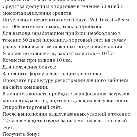
Средства доступны к торговле в течение 30 дней с
момента зачисления средств.
По условиям бездепозитного бонуса Wit-Invest «Всем
по 100» возможен вывод только прибыли.
Для вывода заработанной прибыли необходимо в
течение 30 дней пополнить торговый счет на сумму
равную или выше зачисленных по условиям акции.
Условия по количеству закрытых лотов — 10 lot.
Комиссия при выводе 10 usd.
Для получения бонуса:
Заполните форму регистрации участника.
Пройдите процедуру регистрации личного кабинета
на сайте компании.
В личном кабинете пройдите верификацию, загрузив
копии документов, подтверждающих вашу личность.
Откройте торговый счёт.
После выполнения вышеуказанных условий в течение
12 часов средства будут зачислены на ваш торговый
счёт.
Получить бонус