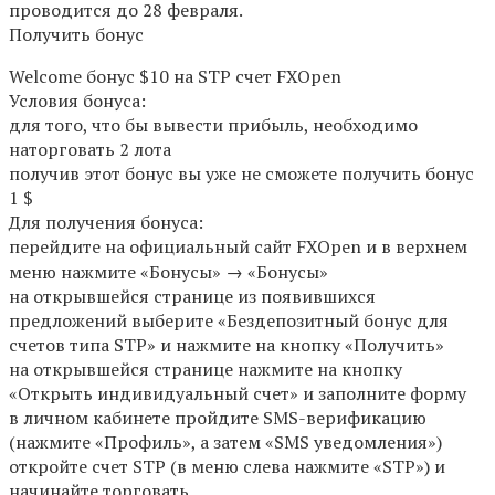
проводится до 28 февраля.
Получить бонус
Welcome бонус $10 на STP счет FXOpen
Условия бонуса:
для того, что бы вывести прибыль, необходимо
наторговать 2 лота
получив этот бонус вы уже не сможете получить бонус
1 $
Для получения бонуса:
перейдите на официальный сайт FXOpen и в верхнем
меню нажмите «Бонусы» → «Бонусы»
на открывшейся странице из появившихся
предложений выберите «Бездепозитный бонус для
счетов типа STP» и нажмите на кнопку «Получить»
на открывшейся странице нажмите на кнопку
«Открыть индивидуальный счет» и заполните форму
в личном кабинете пройдите SMS-верификацию
(нажмите «Профиль», а затем «SMS уведомления»)
откройте счет STP (в меню слева нажмите «STP») и
начинайте торговать