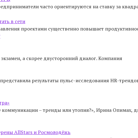
редприниматели часто ориентируются на ставку за квадр
ать в сети
вления проектами существенно повышает продуктивность.
 экзамен, а скорее двусторонний диалог. Компания
представила результаты пульс-исследования HR-трендов
тра»
е коммуникации – тренды или утопия?», Ирина Опимах, 
рены AllStars и Росмолодёжь