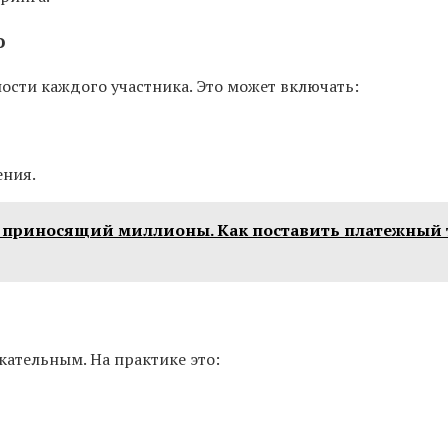
ю
сти каждого участника. Это может включать:
ения.
 приносящий миллионы. Как поставить платежный т
ательным. На практике это: