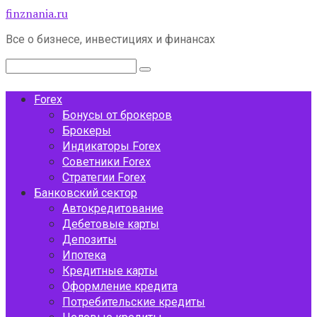
Перейти
finznania.ru
к
Все о бизнесе, инвестициях и финансах
контенту
Поиск:
Forex
Бонусы от брокеров
Брокеры
Индикаторы Forex
Советники Forex
Стратегии Forex
Банковский сектор
Автокредитование
Дебетовые карты
Депозиты
Ипотека
Кредитные карты
Оформление кредита
Потребительские кредиты