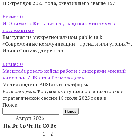
HR-трендов 2025 года, охватившего свыше 157
Бизнес
0
И. Опимах: «Жить бизнесу надо как минимум в
послезавтра»
Выступая на межрегиональном public talk
«Современные коммуникации – тренды или утопия?»,
Ирина Опимах, директор
Бизнес
0
Масштабировать кейсы работы с лидерами мнений
намерены AllStars и Росмолодёжь
Медиахолдинг AllStars и платформа
Росмолодёжь.Форумы выступили организаторами
стратегической сессии 18 июля 2025 года в
Поиск
Поиск
Август 2026
Пн
Вт
Ср
Чт
Пт
Сб
Вс
1
2