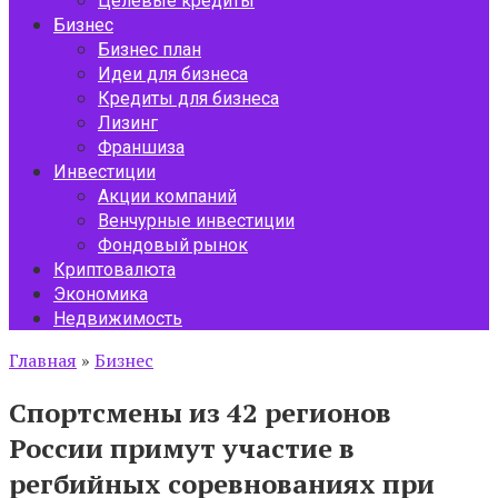
Целевые кредиты
Бизнес
Бизнес план
Идеи для бизнеса
Кредиты для бизнеса
Лизинг
Франшиза
Инвестиции
Акции компаний
Венчурные инвестиции
Фондовый рынок
Криптовалюта
Экономика
Недвижимость
Главная
»
Бизнес
Спортсмены из 42 регионов
России примут участие в
регбийных соревнованиях при