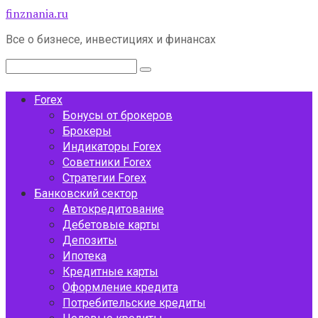
Перейти
finznania.ru
к
Все о бизнесе, инвестициях и финансах
контенту
Поиск:
Forex
Бонусы от брокеров
Брокеры
Индикаторы Forex
Советники Forex
Стратегии Forex
Банковский сектор
Автокредитование
Дебетовые карты
Депозиты
Ипотека
Кредитные карты
Оформление кредита
Потребительские кредиты