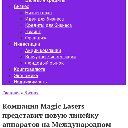
Целевые кредиты
Бизнес
Бизнес план
Идеи для бизнеса
Кредиты для бизнеса
Лизинг
Франшиза
Инвестиции
Акции компаний
Венчурные инвестиции
Фондовый рынок
Криптовалюта
Экономика
Недвижимость
Главная
»
Бизнес
Компания Magic Lasers
представит новую линейку
аппаратов на Международном