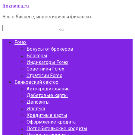
Перейти
finznania.ru
к
Все о бизнесе, инвестициях и финансах
контенту
Поиск:
Forex
Бонусы от брокеров
Брокеры
Индикаторы Forex
Советники Forex
Стратегии Forex
Банковский сектор
Автокредитование
Дебетовые карты
Депозиты
Ипотека
Кредитные карты
Оформление кредита
Потребительские кредиты