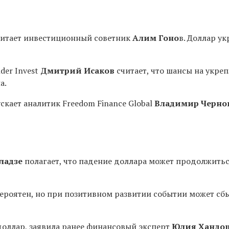
считает инвестиционный советник
Алим Гоно
в.
Доллар ук
er Invest
Дмитрий Исаков
считает, что шансы на укреп
на
.
кает аналитик Freedom Finance Global
Владимир Черно
ладзе
полагает, что падение доллара может продолжитьс
вероятен, но при позитивном развитии событии может с
доллар
, заявила ранее финансовый эксперт
Юлия Хандо