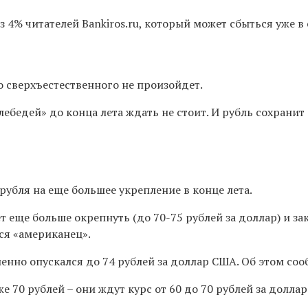
ноз 4% читателей Bankiros.ru, который может сбыться уже 
го сверхъестественного не произойдет.
лебедей» до конца лета ждать не стоит. И рубль сохрани
убля на еще большее укрепление в конце лета.
т еще больше окрепнуть (
до 70-75 рублей за доллар
) и з
ся «американец».
нно опускался до 74 рублей за доллар США. Об этом сооб
же 70 рублей – они ждут
курс от 60 до 70 рублей за доллар 