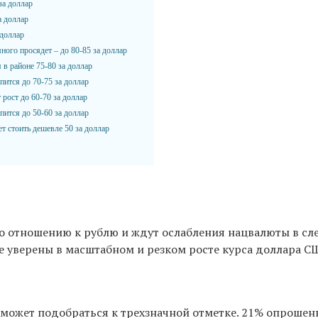
о отношению к рублю и ждут ослабления нацвалюты в сл
е уверены в масштабном и резком росте курса доллара С
р может подобраться к трехзначной отметке. 21% опрош