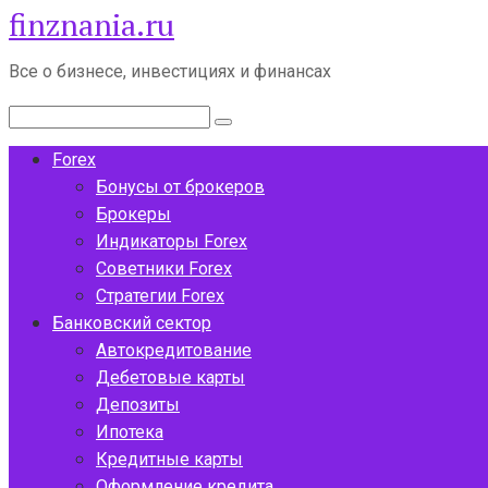
finznania.ru
Перейти
к
контенту
Все о бизнесе, инвестициях и финансах
Поиск:
Forex
Бонусы от брокеров
Брокеры
Индикаторы Forex
Советники Forex
Стратегии Forex
Банковский сектор
Автокредитование
Дебетовые карты
Депозиты
Ипотека
Кредитные карты
Оформление кредита